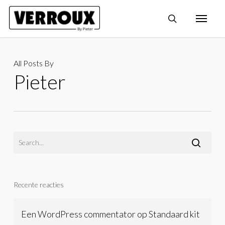
Skip
Menu
search
to
main
content
All Posts By
Pieter
Recente reacties
Een WordPress commentator
op
Standaard kit