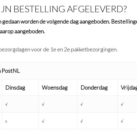
N BESTELLING AFGELEVERD?
en gedaan worden de volgende dag aangeboden. Bestelling
daarop aangeboden.
bezorgdagen voor de 1e en 2e pakketbezorgingen.
 PostNL
Dinsdag
Woensdag
Donderdag
Vrijda
√
√
√
√
x
√
√
√