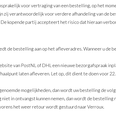
aansprakelijk voor vertraging van een bestelling, op het mo
jn zij verantwoordelijk voor verdere afhandeling van de be
 De kopende partij accepteert het risico dat hieraan verbo
t de bestelling aan op het afleveradres. Wanneer u de be
website van PostNL of DHL een nieuwe bezorgafspraak inpla
fhaalpunt laten afleveren. Let op, dit dient te doen voor 2
e genoemde mogelijkheden, dan wordt uw bestelling de vo
niet in ontvangst kunnen nemen, dan wordt de bestelling n
vorens het weer retour wordt gestuurd naar Verroux.