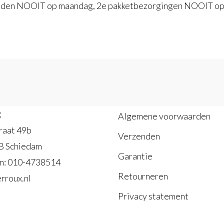
edden NOOIT op maandag, 2e pakketbezorgingen NOOIT op 
x
Algemene voorwaarden
raat 49b
Verzenden
B Schiedam
Garantie
n: 010-4738514
Retourneren
rroux.nl
Privacy statement