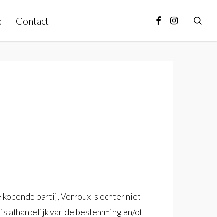
facebook
instagram
x
Contact
sea
kopende partij, Verroux is echter niet
 is afhankelijk van de bestemming en/of