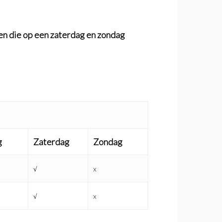
en die op een zaterdag en zondag
g
Zaterdag
Zondag
√
x
√
x