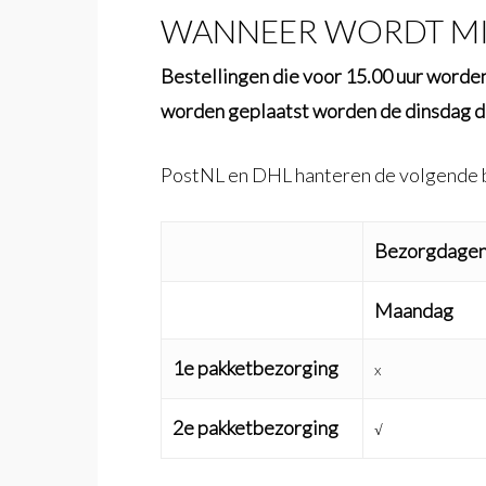
WANNEER WORDT MIJ
Bestellingen die voor 15.00 uur word
worden geplaatst
worden de dinsdag 
PostNL en DHL hanteren de volgende 
Bezorgdagen
Maandag
1e pakketbezorging
x
2e pakketbezorging
√